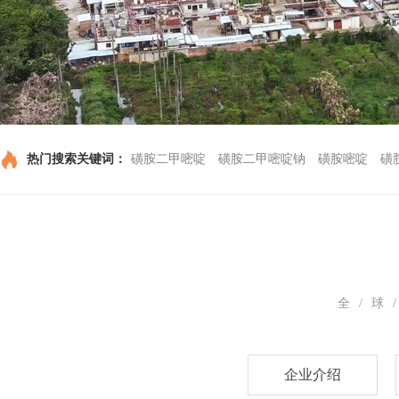
热门搜索关键词：
磺胺二甲嘧啶
磺胺二甲嘧啶钠
磺胺嘧啶
磺
全/球
企业介绍