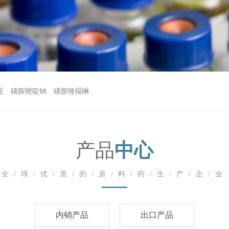
啶
磺胺嘧啶钠
磺胺喹噁啉
产品
中心
全/球/优/质/的/原/料/药/生/产/企/业
内销产品
出口产品