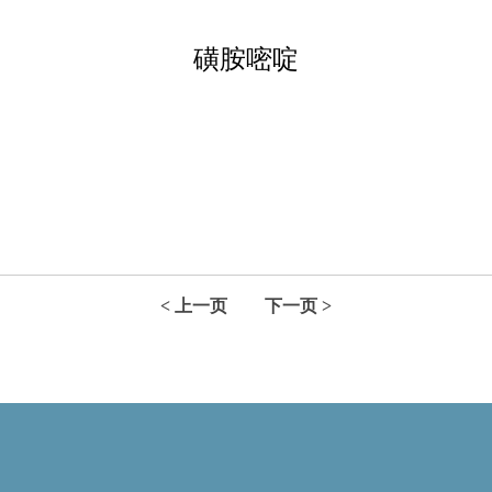
磺胺嘧啶
< 上一页
下一页 >