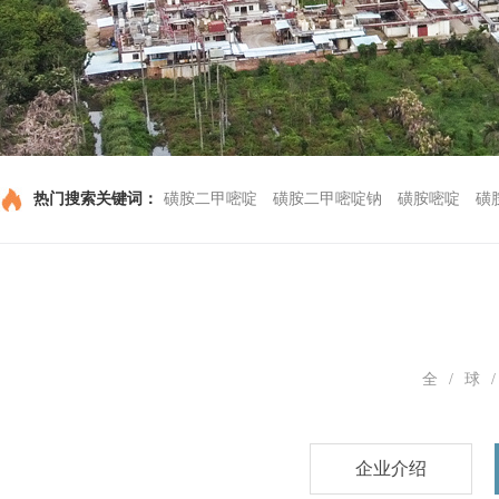
热门搜索关键词：
磺胺二甲嘧啶
磺胺二甲嘧啶钠
磺胺嘧啶
磺
全/球
企业介绍